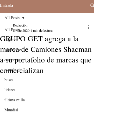
Entrada
All Posts
Redacción
All Posts
24 dic 2020
1 min de lectura
GRUPO GET agrega a la
logistica
marca de Camiones Shacman
transporte
a su portafolio de marcas que
comercio
comercializan
tecnologia
buses
lideres
última milla
Mundial