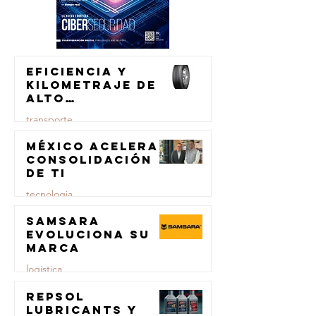
Eficiencia y
kilometraje de
alto
rendimiento
transporte
para el
transporte de
México acelera
23 jul
carga
consolidación
de TI
tecnologia
Samsara
23 jul
evoluciona su
marca
logistica
Repsol
23 jul
Lubricants y