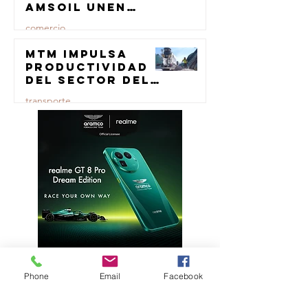
AMSOIL unen
fuerzas en
comercio
lubricación
eólica
MTM impulsa
23 jul
productividad
del sector del
concreto con
transporte
manufactura
certificada
23 jul
Phone
Email
Facebook