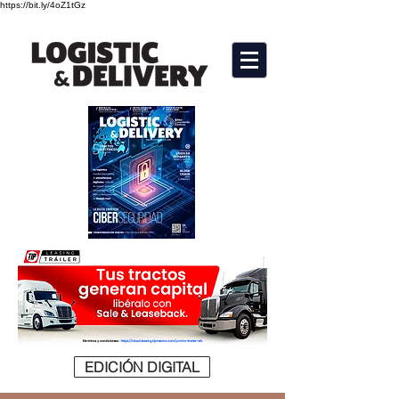
https://bit.ly/4oZ1tGz
EDICIÓN DIGITAL