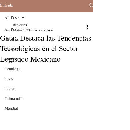
Entrada
All Posts
Redacción
All Posts
10 ago 2023
3 min de lectura
Getac Destaca las Tendencias
logistica
Tecnológicas en el Sector
transporte
Logístico Mexicano
comercio
tecnologia
buses
lideres
última milla
Mundial