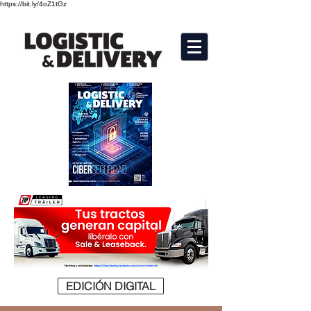
https://bit.ly/4oZ1tGz
EDICIÓN DIGITAL