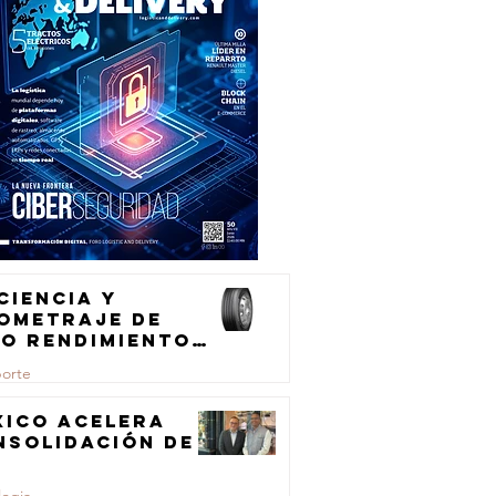
ciencia y
lometraje de
to rendimiento
ra el
porte
ansporte de
rga
xico acelera
nsolidación de