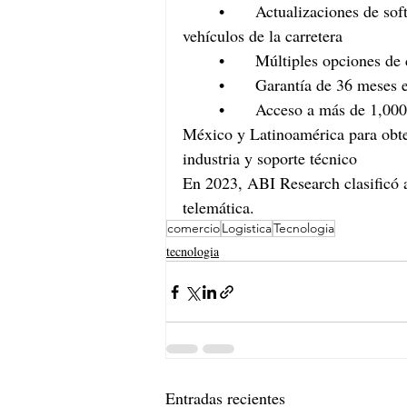
	•	Actualizaciones de software remotas sin necesidad de sacar los 
vehículos de la carretera
	•	Múltiples opciones d
	•	Garantía de 36 mese
	•	Acceso a más de 1,000 expertos en video y telemática a lo largo de 
México y Latinoamérica para obte
industria y soporte técnico
En 2023, ABI Research clasificó 
telemática.
comercio
Logistica
Tecnologia
tecnologia
Entradas recientes