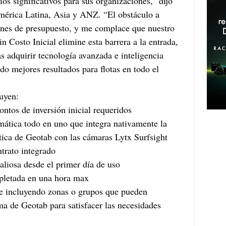
os significativos para sus organizaciones,” dijo 
mérica Latina, Asia y ANZ. “El obstáculo a 
ones de presupuesto, y me complace que nuestro 
 Costo Inicial elimine esta barrera a la entrada, 
as adquirir tecnología avanzada e inteligencia 
do mejores resultados para flotas en todo el 
uyen:
 montos de inversión inicial requeridos
tica de Geotab con las cámaras Lytx Surfsight
ntrato integrado
valiosa desde el primer día de uso
ompletada en una hora max
ma de Geotab para satisfacer las necesidades 