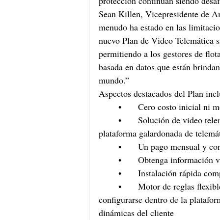
protección continúan siendo desafí
Sean Killen, Vicepresidente de A
menudo ha estado en las limitaci
nuevo Plan de Video Telemática sin
permitiendo a los gestores de flot
basada en datos que están brindan
mundo.”
Aspectos destacados del Plan incl
	•	Cero costo inicial ni
	•	Solución de video telemática todo en uno que integra nativamente la 
plataforma galardonada de telemá
	•	Un pago mensual y co
	•	Obtenga información 
	•	Instalación rápida c
	•	Motor de reglas flexible incluyendo zonas o grupos que pueden 
configurarse dentro de la platafor
dinámicas del cliente