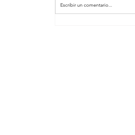
Escribir un comentario...
México acelera consolidación de
SUSCRÍBETE
NEWSLETTER
CONTACTO