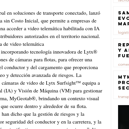
tecno
23 jul
Sa
ev
 sin Costo Inicial, que permite a empresas de 
ma
a acceder a video telemática habilitada con IA 
logist
stribuidores autorizados en el territorio nacional.
a de video telemática
23 jul
Re
y 
 incorporando tecnología innovadora de Lytx® 
fu
ones de cámaras para flotas, para ofrecer una 
lu
comer
del conductor y del cargamento que proporciona 
eo y detección avanzada de riesgos. La 
23 jul
MT
as cámaras de video de Lytx Surfsight™ equipa a 
pr
se
cial (IA) y Visión de Máquina (VM) para gestionar 
co
trans
forma, MyGeotab®, brindando un contexto visual 
ma
ce
que ocurre dentro y alrededor de su flota.
23 jul
 han dicho que la gestión de riesgos y la 
r seguridad del conductor y en la carretera, y la 