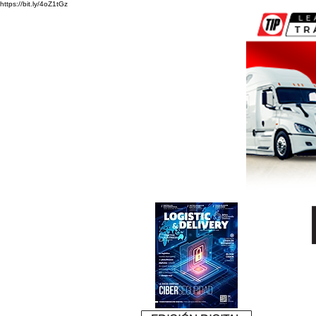
https://bit.ly/4oZ1tGz