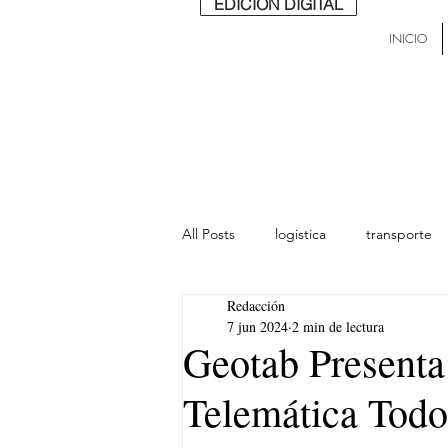
EDICIÓN DIGITAL
INICIO
All Posts
logistica
transporte
Redacción
lideres
última milla
Mund
7 jun 2024
2 min de lectura
Geotab Presenta
Telemática Tod