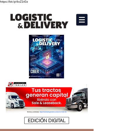
https://bit.ly/4oZ1tGz
EDICIÓN DIGITAL