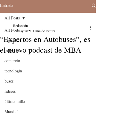
Entrada
All Posts
Redacción
All Posts
15 may 2021
1 min de lectura
“Expertos en Autobuses”, es
logistica
el nuevo podcast de MBA
transporte
comercio
tecnologia
buses
lideres
última milla
Mundial