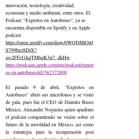
innovación, tecnología, creatividad, 
economía y medio ambiente, entre otros. El 
Podcast: “Expertos en Autobuses”, ya se 
encuentra disponible en Spotify y en Apple 
podcast: 
https://open.spotify.com/show/0WQDMlOttJ
S799bictSDtX?
si=2FFcGJqjTM6qK3rr7_dkHw
https://podcasts.apple.com/mx/podcast/expert
os-en-autobuses/id1562372800
El pasado 9 de abril, “Expertos en 
Autobuses” abrió sus micrófonos y se vistió 
de gala, pues fue el CEO de Daimler Buses 
México, Alexandre Nogueira quien apadrinó 
el podcast compartiendo su visión sobre el 
futuro de la movilidad en México, así como 
la estrategia para la recuperación post 