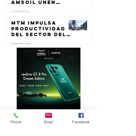
AMSOIL unen
fuerzas en
comercio
lubricación
eólica
MTM impulsa
23 jul
productividad
del sector del
concreto con
transporte
manufactura
certificada
23 jul
Phone
Email
Facebook