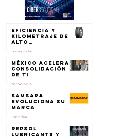
Eficiencia y
kilometraje de
alto
rendimiento
transporte
para el
transporte de
México acelera
23 jul
carga
consolidación
de TI
tecnologia
Samsara
23 jul
evoluciona su
marca
logistica
Repsol
23 jul
Lubricants y