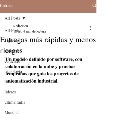
Entrada
All Posts
Redacción
All Posts
18 feb
4 min de lectura
Entregas más rápidas y menos
logistica
riesgos
transporte
Un modelo definido por software, con 
comercio
colaboración en la nube y pruebas 
tecnologia
tempranas que guía los proyectos de 
automatización industrial.
buses
lideres
última milla
Mundial