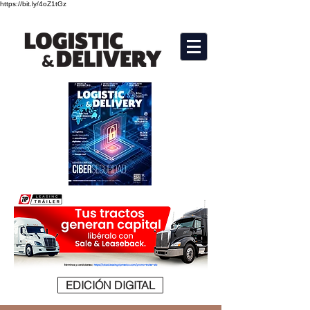
https://bit.ly/4oZ1tGz
EDICIÓN DIGITAL