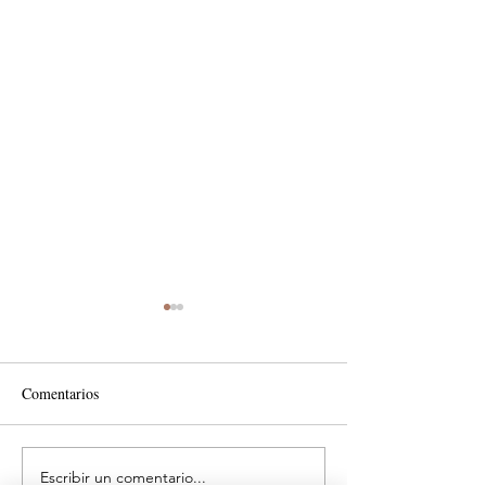
Comentarios
Escribir un comentario...
Costos ocultos que
Impulsa renovación