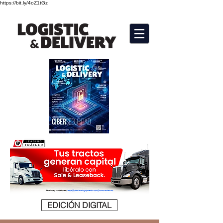
https://bit.ly/4oZ1tGz
EDICIÓN DIGITAL