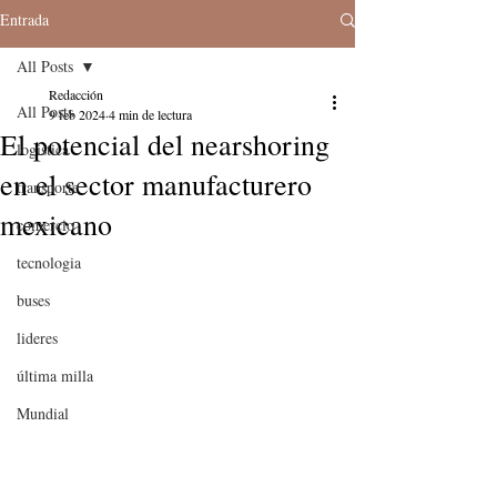
Entrada
All Posts
Redacción
All Posts
9 feb 2024
4 min de lectura
El potencial del nearshoring
logistica
en el sector manufacturero
transporte
mexicano
comercio
tecnologia
buses
lideres
última milla
Mundial