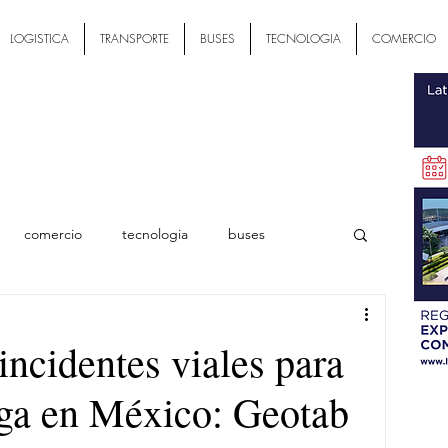
LOGISTICA
TRANSPORTE
BUSES
TECNOLOGIA
COMERCIO
comercio
tecnologia
buses
ial
ncidentes viales para
rga en México: Geotab