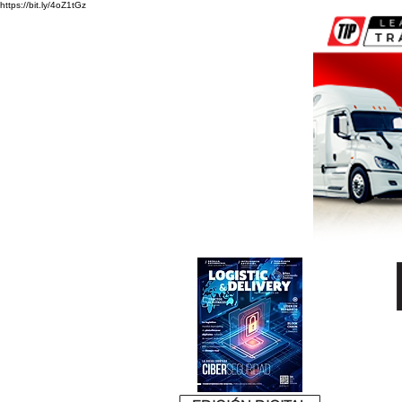
https://bit.ly/4oZ1tGz