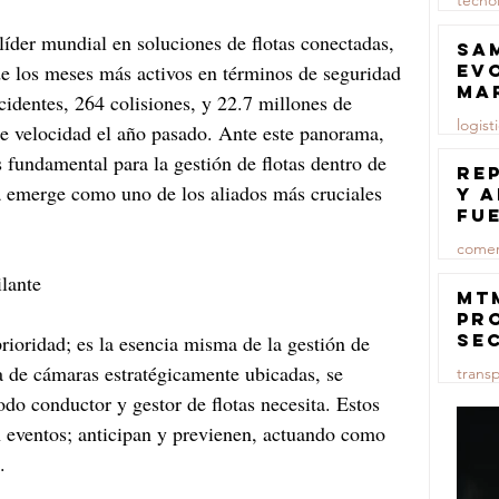
tecno
 líder mundial en soluciones de flotas conectadas, 
23 jul
Sa
ev
e los meses más activos en términos de seguridad 
ma
cidentes, 264 colisiones, y 22.7 millones de 
logist
e velocidad el año pasado. Ante este panorama, 
s fundamental para la gestión de flotas dentro de 
23 jul
Re
a emerge como uno de los aliados más cruciales 
y 
fu
lu
comer
lante
23 jul
MT
pr
se
rioridad; es la esencia misma de la gestión de 
co
a de cámaras estratégicamente ubicadas, se 
trans
ma
todo conductor y gestor de flotas necesita. Estos 
ce
23 jul
an eventos; anticipan y previenen, actuando como 
.