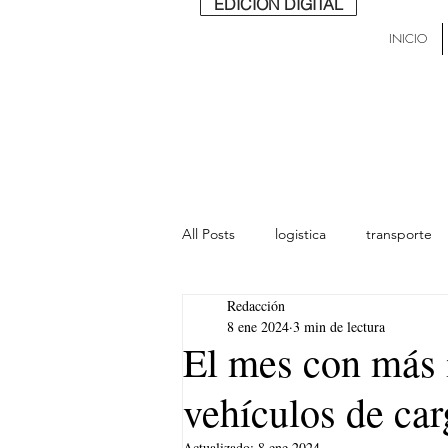
EDICIÓN DIGITAL
INICIO
All Posts
logistica
transporte
Redacción
lideres
última milla
Mund
8 ene 2024
3 min de lectura
El mes con más i
vehículos de ca
Actualizado:
8 ene 2024