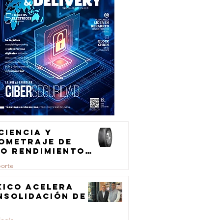
ciencia y
lometraje de
to rendimiento
ra el
porte
ansporte de
rga
xico acelera
nsolidación de