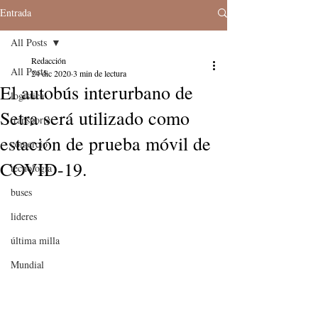
Entrada
All Posts
Redacción
All Posts
24 dic 2020
3 min de lectura
El autobús interurbano de
logistica
Setra será utilizado como
transporte
estación de prueba móvil de
comercio
COVID-19.
tecnologia
buses
lideres
última milla
Mundial