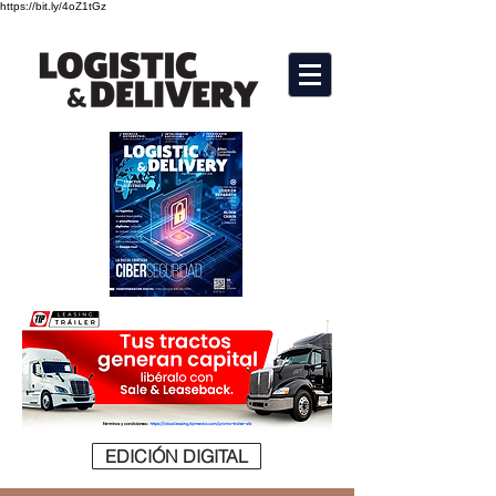
https://bit.ly/4oZ1tGz
EDICIÓN DIGITAL