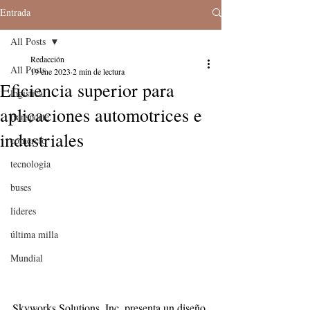
Entrada
All Posts
Redacción
All Posts
19 ene 2023
2 min de lectura
Eficiencia superior para
logistica
aplicaciones automotrices e
transporte
industriales
comercio
tecnologia
buses
lideres
última milla
Mundial
Skyworks Solutions, Inc. presenta un diseño 