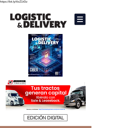
https://bit.ly/4oZ1tGz
EDICIÓN DIGITAL