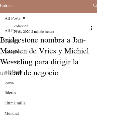
Entrada
All Posts
Redacción
All Posts
24 dic 2020
2 min de lectura
Bridgestone nombra a Jan-
logistica
Maarten de Vries y Michiel
transporte
Wesseling para dirigir la
comercio
unidad de negocio
tecnologia
buses
lideres
última milla
Mundial