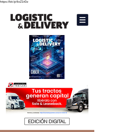
https://bit.ly/4oZ1tGz
EDICIÓN DIGITAL