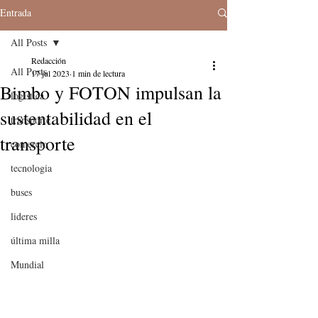
Entrada
All Posts
Redacción
All Posts
17 jul 2023
1 min de lectura
Bimbo y FOTON impulsan la
logistica
sustentabilidad en el
transporte
transporte
comercio
tecnologia
buses
lideres
última milla
Mundial