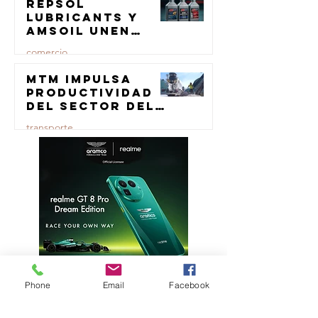
Repsol
23 jul
Lubricants y
AMSOIL unen
fuerzas en
comercio
lubricación
eólica
MTM impulsa
23 jul
productividad
del sector del
concreto con
transporte
manufactura
certificada
23 jul
Phone
Email
Facebook