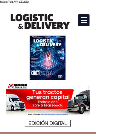
https://bit.ly/4oZ1tGz
EDICIÓN DIGITAL