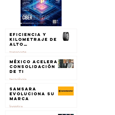
Eficiencia y
kilometraje de
alto
rendimiento
transporte
para el
transporte de
México acelera
23 jul
carga
consolidación
de TI
tecnologia
Samsara
23 jul
evoluciona su
marca
logistica