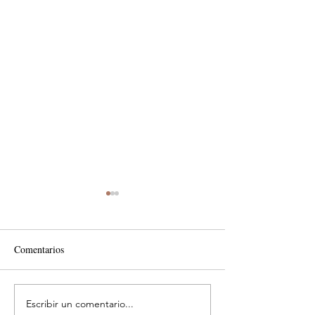
Comentarios
Escribir un comentario...
Costos ocultos que
Impulsa renovación