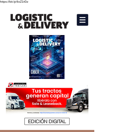
https://bit.ly/4oZ1tGz
EDICIÓN DIGITAL