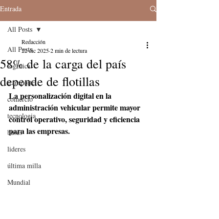
Entrada
All Posts
Redacción
All Posts
22 dic 2025
2 min de lectura
58% de la carga del país
logistica
depende de flotillas
transporte
La personalización digital en la 
comercio
administración vehicular permite mayor 
tecnologia
control operativo, seguridad y eficiencia 
para las empresas.
buses
lideres
última milla
Mundial