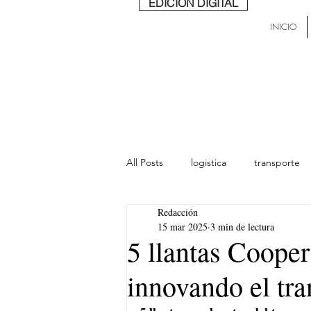
EDICIÓN DIGITAL
INICIO
All Posts
logistica
transporte
Redacción
lideres
última milla
Mund
15 mar 2025
3 min de lectura
5 llantas Cooper
innovando el tra