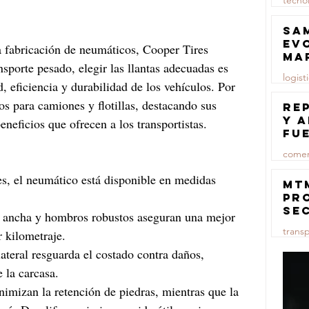
tecno
23 jul
Sa
ev
a fabricación de neumáticos, Cooper Tires 
ma
sporte pesado, elegir las llantas adecuadas es 
logist
d, eficiencia y durabilidad de los vehículos. Por 
os para camiones y flotillas, destacando sus 
23 jul
Re
y 
eneficios que ofrecen a los transportistas.
fu
lu
comer
es, el neumático está disponible en medidas 
23 jul
MT
pr
se
 ancha y hombros robustos aseguran una mejor 
co
trans
r kilometraje.
ma
ce
ateral resguarda el costado contra daños, 
23 jul
 la carcasa. 
nimizan la retención de piedras, mientras que la 