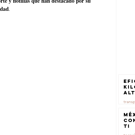
orte y flotillas que han destacado por su 
idad
.
Efi
ki
al
pa
trans
tr
ca
23 jul
Mé
co
TI