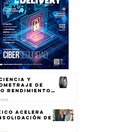
ciencia y
lometraje de
to rendimiento
ra el
porte
ansporte de
rga
xico acelera
nsolidación de