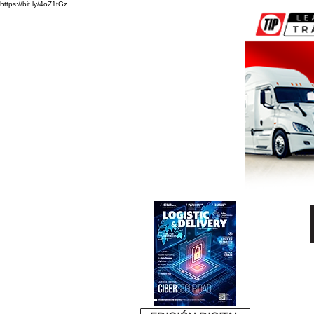
https://bit.ly/4oZ1tGz