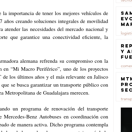
tecno
23 jul
 la importancia de tener los mejores vehículos de 
Sa
ev
27 años creando soluciones integrales de movilidad 
ma
ra atender las necesidades del mercado nacional y 
logist
orte que garantice una conectividad eficiente, la 
      
23 jul
Re
y 
fu
armadora alemana refrenda su compromiso con la 
lu
comer
ón en “Mi Macro Periférico”, uno de los proyectos 
de los últimos años y el más relevante en Jalisco 
23 jul
MT
 que se busca garantizar un transporte público con 
pr
se
rea Metropolitana de Guadalajara merecen.
co
trans
ma
ce
ando un programa de renovación del transporte 
23 jul
de Mercedes-Benz Autobuses en coordinación con 
cipado de manera activa. Dicho programa contempla 