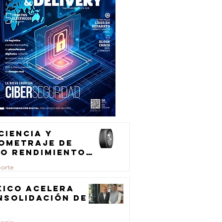
ciencia y
lometraje de
to rendimiento
ra el
porte
ansporte de
rga
xico acelera
nsolidación de