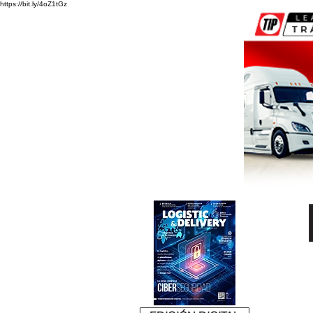
https://bit.ly/4oZ1tGz