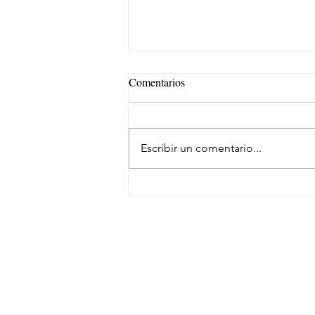
Comentarios
Escribir un comentario...
Samsara evoluciona su marca
SUSCRÍBETE