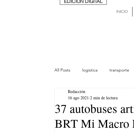
EDICIÓN DIGITAL
INICIO
All Posts
logistica
transporte
Redacción
lideres
última milla
Mund
16 ago 2021
2 min de lectura
37 autobuses art
BRT Mi Macro P