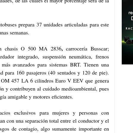
ades, de las cuales el mayor porcentaje será de la 
buses prepara 37 unidades articuladas para este 
gunas semanas.
, 
 un chasis O 500 MA 2836
carrocería Busscar; 
rdador integrado, suspensión neumática, frenos 
 más avanzados para sistemas BRT. Tienen una 
d para 160 pasajeros (40 sentados y 120 de pie). 
r OM 457 LA 6 cilindros Euro V EEV que genera 
n y contribuyen al cuidado medioambiental, pues 
gía amigable y motores eficientes. 
acios exclusivos para mujeres y personas con 
n con una separación total entre el conductor y el 
iesgos de contagio, algo sumamente importante en 