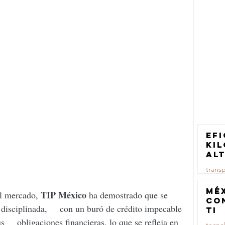
Efi
ki
al
pa
trans
tr
ca
23 jul
Mé
TIP México
el mercado, 
 ha demostrado que se 
co
isciplinada,     con un buró de crédito impecable 
TI
     obligaciones financieras, lo que se refleja en 