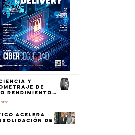
ciencia y
lometraje de
to rendimiento
ra el
porte
ansporte de
rga
xico acelera
nsolidación de