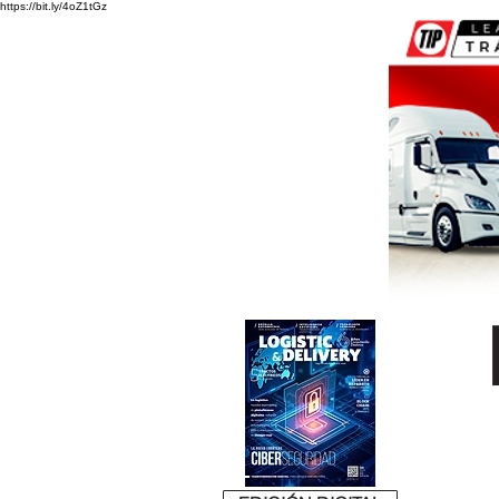
https://bit.ly/4oZ1tGz