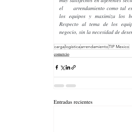
muy satisfechos en diferentes sec
el     arrendamiento como tal es u
los equipos y maximiza los benef
Respecto al tema de los equipo
negocio, sin la necesidad de des
carga
logística
arrendamiento
TIP Mexico
comercio
Entradas recientes