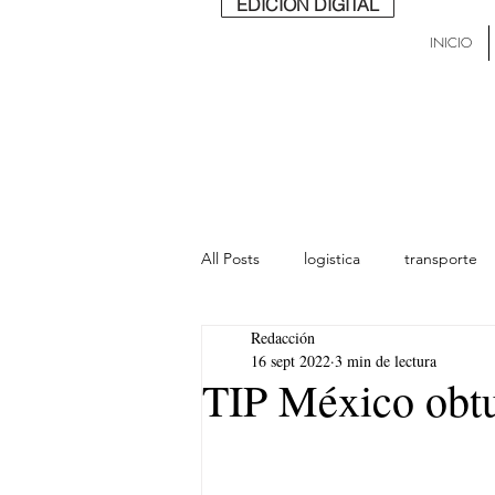
EDICIÓN DIGITAL
INICIO
All Posts
logistica
transporte
Redacción
lideres
última milla
Mund
16 sept 2022
3 min de lectura
TIP México obtu