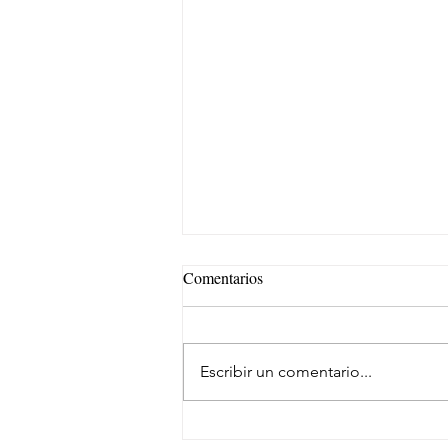
Comentarios
Escribir un comentario...
Repsol Lubricants y AMSOIL u