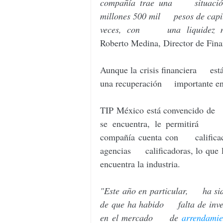
compañía trae una     situació
millones 500 mil     pesos de cap
veces, con     una liquidez m
Roberto Medina, Director de Fin
Aunque la crisis financiera     e
una recuperación     importante e
TIP México está convencido de    
se encuentra, le permitirá    
compañía cuenta con     califica
agencias     calificadoras, lo que l
encuentra la industria. 
"Este año en particular,     ha s
de que ha habido     falta de inv
en el mercado     de 
arrendamie