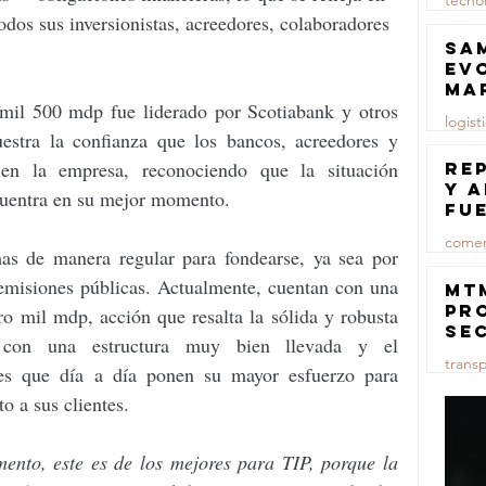
tecno
odos sus inversionistas, acreedores, colaboradores 
23 jul
Sa
ev
ma
mil 500 mdp fue liderado por Scotiabank y otros 
logist
estra la confianza que los bancos, acreedores y 
23 jul
 en la empresa, reconociendo que la situación 
Re
y 
ncuentra en su mejor momento.
fu
lu
comer
as de manera regular para fondearse, ya sea por 
e emisiones públicas. Actualmente, cuentan con una 
23 jul
MT
pr
o mil mdp, acción que resalta la sólida y robusta     
se
con una estructura muy bien llevada y el     
co
trans
ma
 que día a día ponen su mayor esfuerzo para     
ce
o a sus clientes. 
23 jul
mento, este es de los mejores para TIP, porque la 