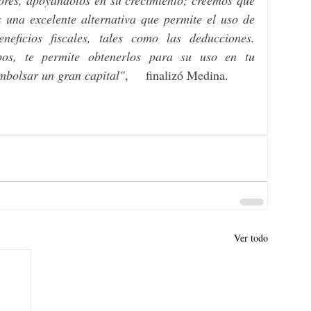
tores, apoyándolos en su crecimiento; creemos que 
na excelente alternativa que permite el uso de     
icios fiscales, tales como las deducciones.     
s, te permite obtenerlos para su uso en tu     
embolsar un gran capital"
,     finalizó Medina.
Ver todo