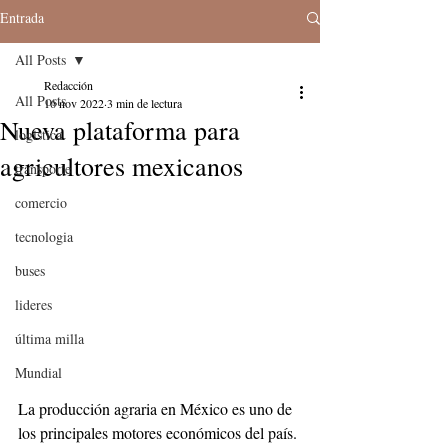
Entrada
All Posts
Redacción
All Posts
16 nov 2022
3 min de lectura
Nueva plataforma para
logistica
agricultores mexicanos
transporte
comercio
tecnologia
buses
lideres
última milla
Mundial
La producción agraria en México es uno de 
los principales motores económicos del país. 