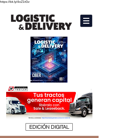
https://bit.ly/4oZ1tGz
EDICIÓN DIGITAL