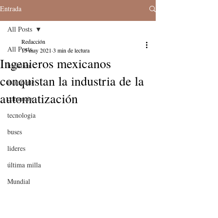
Entrada
All Posts
Redacción
All Posts
15 may 2021
3 min de lectura
Ingenieros mexicanos
logistica
conquistan la industria de la
transporte
automatización
comercio
tecnologia
buses
lideres
última milla
Mundial