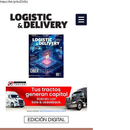
https://bit.ly/4oZ1tGz
EDICIÓN DIGITAL