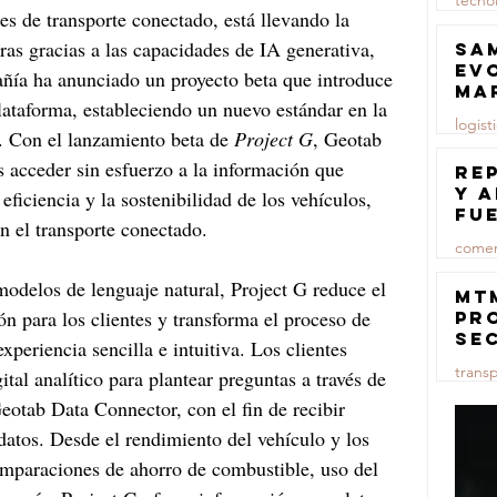
tecno
es de transporte conectado, está llevando la 
23 jul
ras gracias a las capacidades de IA generativa, 
Sa
ev
pañía ha anunciado un proyecto beta que introduce 
ma
ataforma, estableciendo un nuevo estándar en la 
logist
o. Con el lanzamiento beta de 
Project G
, Geotab 
es acceder sin esfuerzo a la información que 
23 jul
Re
y 
eficiencia y la sostenibilidad de los vehículos, 
fu
n el transporte conectado.
lu
comer
odelos de lenguaje natural, Project G reduce el 
23 jul
MT
n para los clientes y transforma el proceso de 
pr
se
experiencia sencilla e intuitiva. Los clientes 
co
trans
ital analítico para plantear preguntas a través de 
ma
ce
eotab Data Connector, con el fin de recibir 
23 jul
atos. Desde el rendimiento del vehículo y los 
omparaciones de ahorro de combustible, uso del 