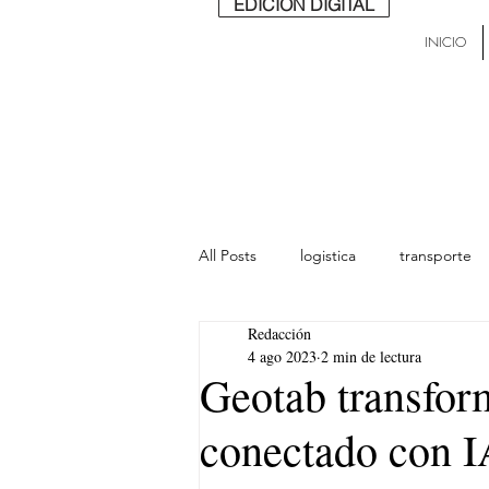
EDICIÓN DIGITAL
INICIO
All Posts
logistica
transporte
Redacción
lideres
última milla
Mund
4 ago 2023
2 min de lectura
Geotab transform
conectado con I