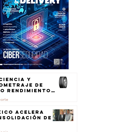
ciencia y
lometraje de
to rendimiento
ra el
porte
ansporte de
rga
xico acelera
nsolidación de