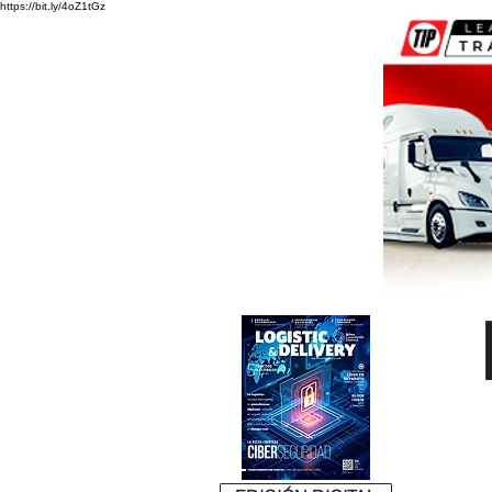
https://bit.ly/4oZ1tGz