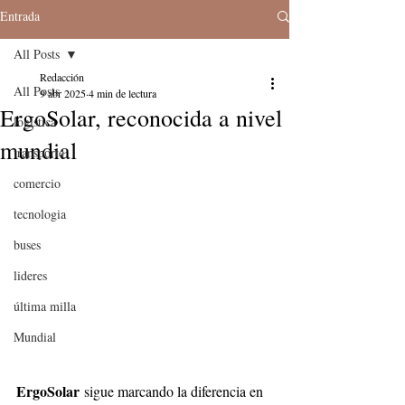
Entrada
All Posts
Redacción
All Posts
9 abr 2025
4 min de lectura
ErgoSolar, reconocida a nivel
logistica
mundial
transporte
comercio
tecnologia
buses
lideres
última milla
Mundial
ErgoSolar
 sigue marcando la diferencia en 