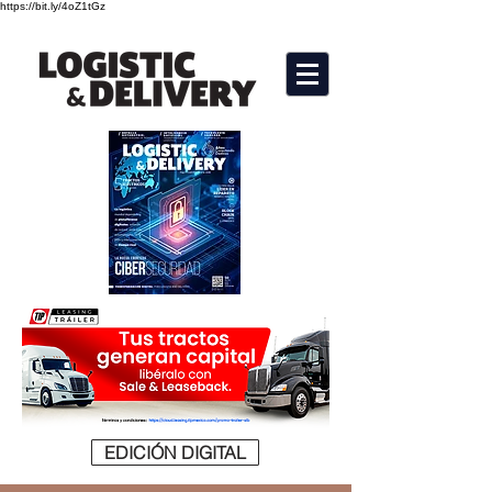
https://bit.ly/4oZ1tGz
EDICIÓN DIGITAL