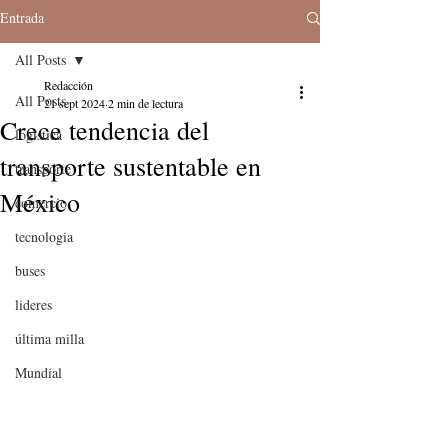
Entrada
All Posts
Redacción
All Posts
21 sept 2024
2 min de lectura
Crece tendencia del
logistica
transporte sustentable en
transporte
México
comercio
tecnologia
buses
lideres
última milla
Mundial