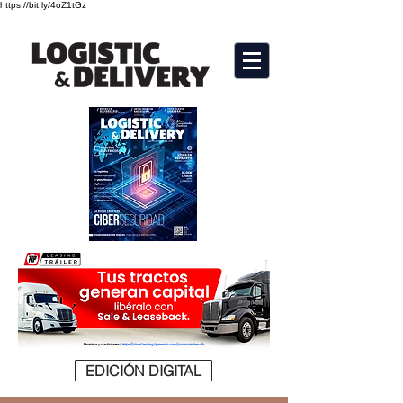
https://bit.ly/4oZ1tGz
EDICIÓN DIGITAL