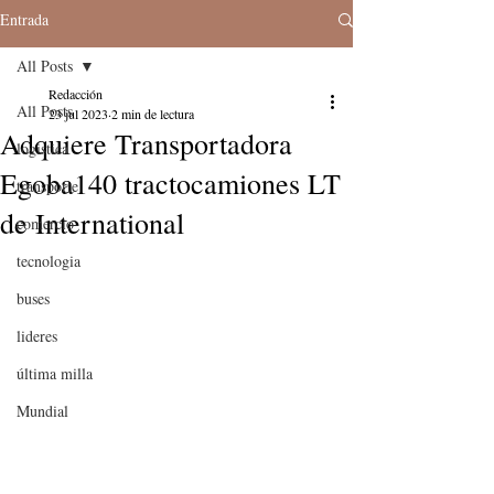
Entrada
All Posts
Redacción
All Posts
23 jul 2023
2 min de lectura
Adquiere Transportadora
logistica
Egoba140 tractocamiones LT
transporte
de International
comercio
tecnologia
buses
lideres
última milla
Mundial