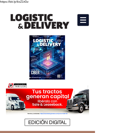
https://bit.ly/4oZ1tGz
EDICIÓN DIGITAL