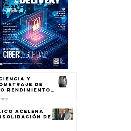
ciencia y
lometraje de
to rendimiento
ra el
porte
ansporte de
rga
xico acelera
nsolidación de