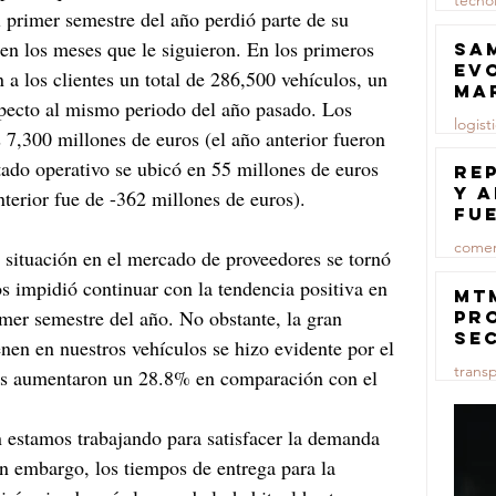
tecno
l primer semestre del año perdió parte de su 
23 jul
en los meses que le siguieron. En los primeros 
Sa
ev
a los clientes un total de 286,500 vehículos, un 
ma
specto al mismo periodo del año pasado. Los 
logist
 7,300 millones de euros (el año anterior fueron 
tado operativo se ubicó en 55 millones de euros 
23 jul
Re
y 
terior fue de -362 millones de euros).
fu
lu
comer
a situación en el mercado de proveedores se tornó 
 impidió continuar con la tendencia positiva en 
23 jul
MT
imer semestre del año. No obstante, la gran 
pr
se
enen en nuestros vehículos se hizo evidente por el 
co
trans
os aumentaron un 28.8% en comparación con el 
ma
ce
23 jul
estamos trabajando para satisfacer la demanda 
in embargo, los tiempos de entrega para la 