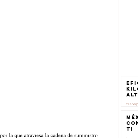
Efi
ki
al
pa
trans
tr
ca
23 jul
Mé
co
TI
por la que atraviesa la cadena de suministro 