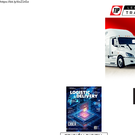
https://bit.ly/4oZ1tGz