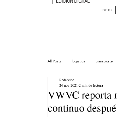
EDICIÓN DIGITAL
INICIO
All Posts
logistica
transporte
Redacción
lideres
última milla
Mund
24 nov 2021
2 min de lectura
VWVC reporta re
continuo después