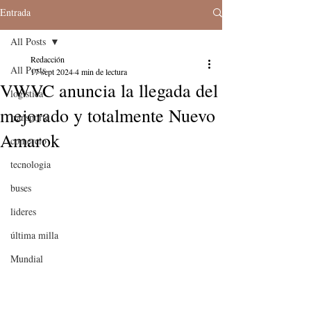
Entrada
All Posts
Redacción
All Posts
17 sept 2024
4 min de lectura
VWVC anuncia la llegada del
logistica
mejorado y totalmente Nuevo
transporte
Amarok
comercio
tecnologia
buses
lideres
última milla
Mundial