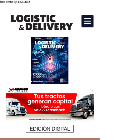
https://bit.ly/4oZ1tGz
EDICIÓN DIGITAL