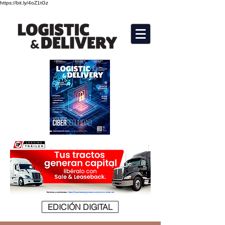
https://bit.ly/4oZ1tGz
EDICIÓN DIGITAL