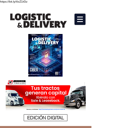
https://bit.ly/4oZ1tGz
EDICIÓN DIGITAL