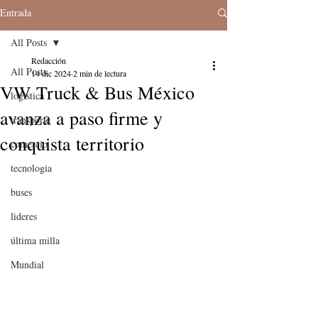
Entrada
All Posts
Redacción
All Posts
14 dic 2024
2 min de lectura
VW Truck & Bus México
logistica
avanza a paso firme y
transporte
conquista territorio
comercio
tecnologia
buses
lideres
última milla
Mundial