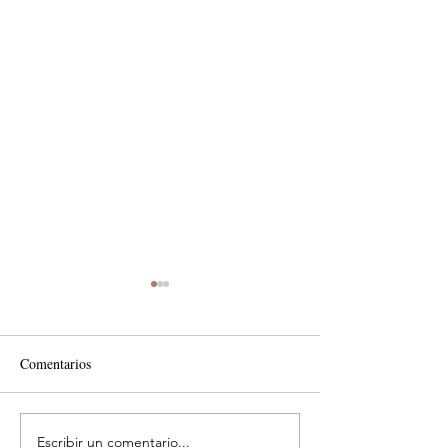
Comentarios
Escribir un comentario...
MTM impulsa productividad
Reafirma su comp