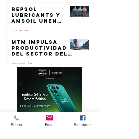
Repsol
23 jul
Lubricants y
AMSOIL unen
fuerzas en
comercio
lubricación
eólica
MTM impulsa
23 jul
productividad
del sector del
concreto con
transporte
manufactura
certificada
23 jul
Phone
Email
Facebook