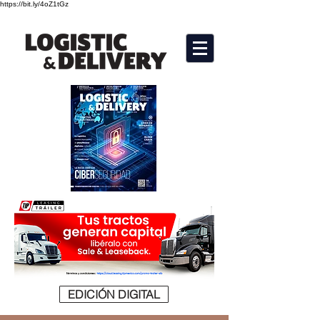
https://bit.ly/4oZ1tGz
EDICIÓN DIGITAL