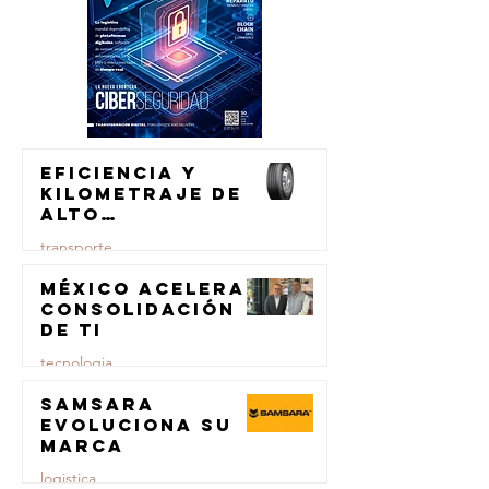
Eficiencia y
kilometraje de
alto
rendimiento
transporte
para el
transporte de
México acelera
23 jul
carga
consolidación
de TI
tecnologia
Samsara
23 jul
evoluciona su
marca
logistica