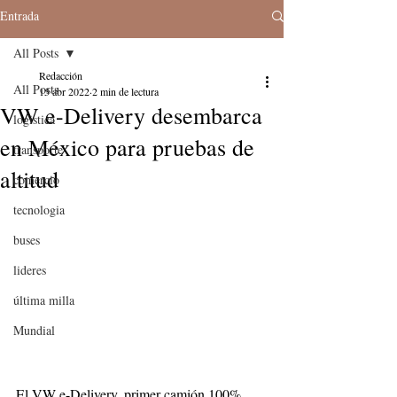
Entrada
All Posts
Redacción
All Posts
15 abr 2022
2 min de lectura
VW e-Delivery desembarca
logistica
en México para pruebas de
transporte
altitud
comercio
tecnologia
buses
lideres
última milla
Mundial
El VW e-Delivery, primer camión 100% 