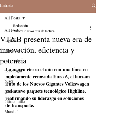
Entrada
All Posts
Redacción
All Posts
20 nov 2025
4 min de lectura
VT&B presenta nueva era de
logistica
innovación, eficiencia y
transporte
potencia
comercio
La marca cierra el año con una línea co
tecnologia
mpletamente renovada Euro 6, el lanzam
buses
iento de los Nuevos Gigantes Volkswagen 
y el nuevo paquete tecnológico Highline, 
lideres
reafirmando su liderazgo en soluciones 
última milla
de transporte.
Mundial