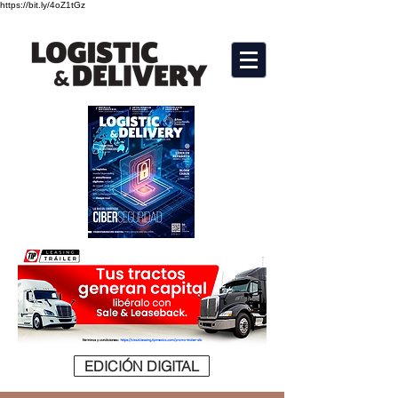
https://bit.ly/4oZ1tGz
EDICIÓN DIGITAL