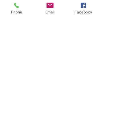
Entradas recientes
Ver todo
Phone
Email
Facebook