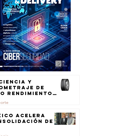
ciencia y
lometraje de
to rendimiento
ra el
porte
ansporte de
rga
xico acelera
nsolidación de