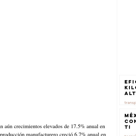
Efi
ki
al
pa
trans
tr
ca
23 jul
Mé
co
an aún crecimientos elevados de 17.5% anual en 
TI
e producción manufacturero creció 6.7% anual en 