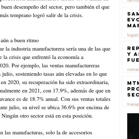
tecno
l buen desempeño del sector, pero también el que 
23 jul
Sa
más temprano logró salir de la crisis.
ev
ma
logist
 aún a buen ritmo
23 jul
e la industria manufacturera sería una de las que 
Re
y 
 la crisis que enfrentó la economía a 
fu
020. Por ejemplo, las ventas manufactureras 
lu
comer
julio, sosteniendo tasas aún elevadas en lo que 
 en 2020, su recuperación ha sido extraordinaria, 
23 jul
MT
pr
onalmente en 2021, con 17.9%, además de que en 
se
 avance es de 18.7% anual. Con sus ventas totales 
co
trans
ma
nte julio, su nivel se ubica 36.6% por encima de 
ce
 Ningún otro sector está en esta posición.
23 jul
n las manufacturas, solo la de accesorios 