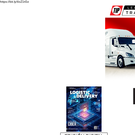
https://bit.ly/4oZ1tGz