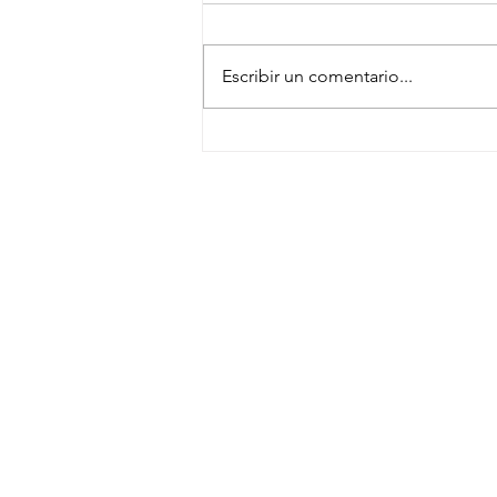
Escribir un comentario...
Guadalajara se une a Volvo Buse
para moldear ciudades más
sostenibles
SUSCRÍBETE
NEWSLETTER
CONTACTO