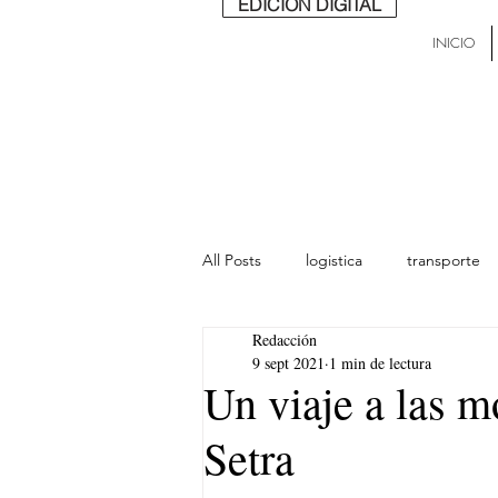
EDICIÓN DIGITAL
INICIO
All Posts
logistica
transporte
Redacción
lideres
última milla
Mund
9 sept 2021
1 min de lectura
Un viaje a las 
Setra