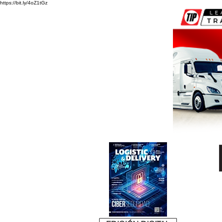
https://bit.ly/4oZ1tGz