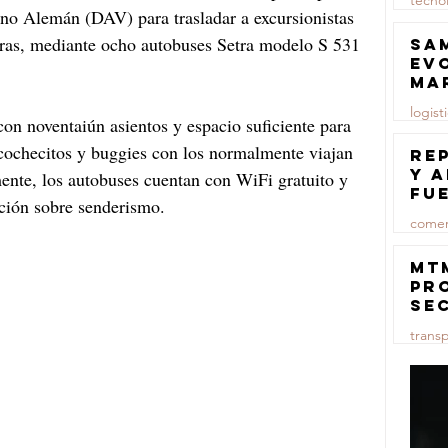
tecno
ino Alemán (DAV) para trasladar a excursionistas 
23 jul
ras, mediante ocho autobuses Setra modelo S 531 
Sa
ev
ma
logist
on noventaiún asientos y espacio suficiente para 
, cochecitos y buggies con los normalmente viajan 
23 jul
Re
y 
mente, los autobuses cuentan con WiFi gratuito y 
fu
ción sobre senderismo. 
lu
comer
23 jul
MT
pr
se
co
trans
ma
ce
23 jul