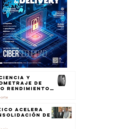
ciencia y
lometraje de
to rendimiento
ra el
porte
ansporte de
rga
xico acelera
nsolidación de