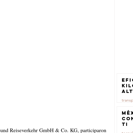
Efi
ki
al
pa
trans
tr
ca
23 jul
Mé
co
TI
 und Reiseverkehr GmbH & Co. KG, participaron 