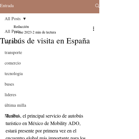
Entrada
All Posts
Redacción
All Posts
19 ene 2023
2 min de lectura
Turibús de visita en España
logistica
transporte
comercio
tecnologia
buses
lideres
última milla
Turibus, el principal servicio de autobús 
Mundial
turístico en México de Mobility ADO, 
estará presente por primera vez en el 
encuentro global más importante para los 