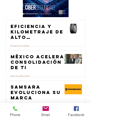
Eficiencia y
kilometraje de
alto
rendimiento
transporte
para el
transporte de
México acelera
23 jul
carga
consolidación
de TI
tecnologia
Samsara
23 jul
evoluciona su
marca
logistica
Phone
Email
Facebook
Repsol
23 jul
Lubricants y