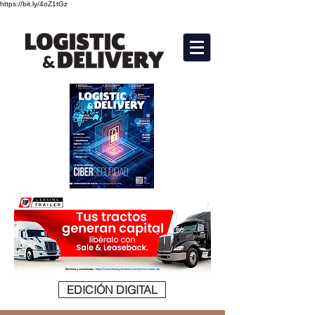
https://bit.ly/4oZ1tGz
EDICIÓN DIGITAL