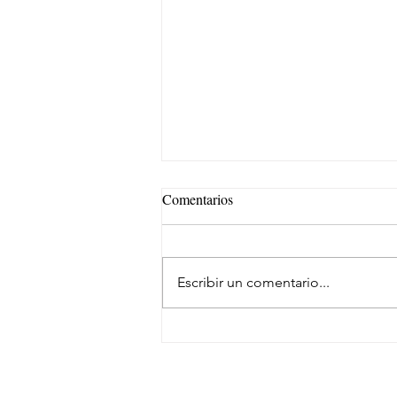
Comentarios
Escribir un comentario...
Cómo afecta la nueva legislación
en autoconsumo