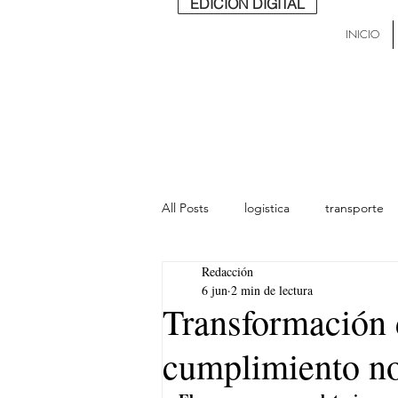
EDICIÓN DIGITAL
INICIO
All Posts
logistica
transporte
Redacción
lideres
última milla
Mund
6 jun
2 min de lectura
Transformación d
cumplimiento n