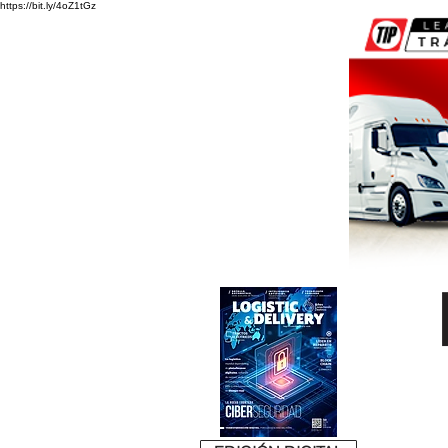
https://bit.ly/4oZ1tGz