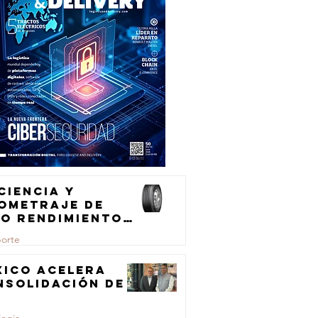
ciencia y
lometraje de
to rendimiento
ra el
porte
ansporte de
rga
xico acelera
nsolidación de