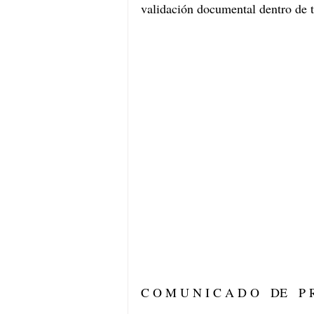
validación documental dentro de t
C O M U N I C A D O   DE   P 