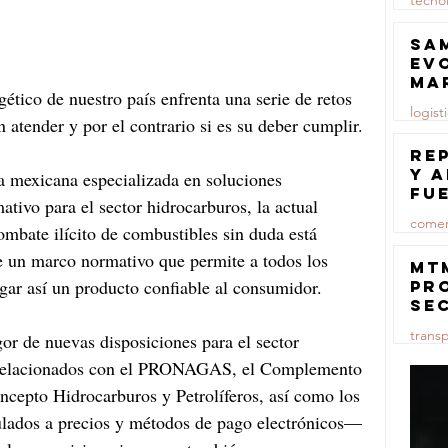
tecno
23 jul
Sa
ev
ma
ético de nuestro país enfrenta una serie de retos 
logist
n atender y por el contrario si es su deber cumplir.
23 jul
Re
y 
 mexicana especializada en soluciones 
fu
tivo para el sector hidrocarburos, la actual 
lu
comer
ombate ilícito de combustibles sin duda está 
de un marco normativo que permite a todos los 
23 jul
MT
egar así un producto confiable al consumidor.
pr
se
co
trans
gor de nuevas disposiciones para el sector 
ma
ce
 relacionados con el PRONAGAS, el Complemento 
23 jul
cepto Hidrocarburos y Petrolíferos, así como los 
lados a precios y métodos de pago electrónicos— 