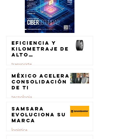
Eficiencia y
kilometraje de
alto
rendimiento
transporte
para el
transporte de
México acelera
23 jul
carga
consolidación
de TI
tecnologia
Samsara
23 jul
evoluciona su
marca
logistica