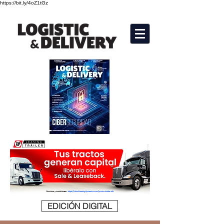
https://bit.ly/4oZ1tGz
EDICIÓN DIGITAL