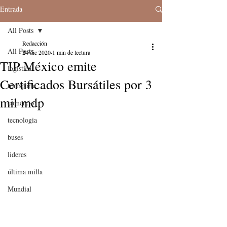
Entrada
All Posts
Redacción
All Posts
24 dic 2020
1 min de lectura
TIP México emite
logistica
Certificados Bursátiles por 3
transporte
mil mdp
comercio
tecnologia
buses
lideres
última milla
Mundial