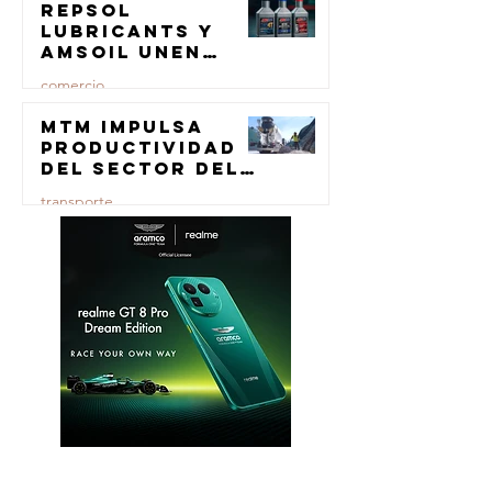
Repsol
23 jul
Lubricants y
AMSOIL unen
fuerzas en
comercio
lubricación
eólica
MTM impulsa
23 jul
productividad
del sector del
concreto con
transporte
manufactura
certificada
23 jul