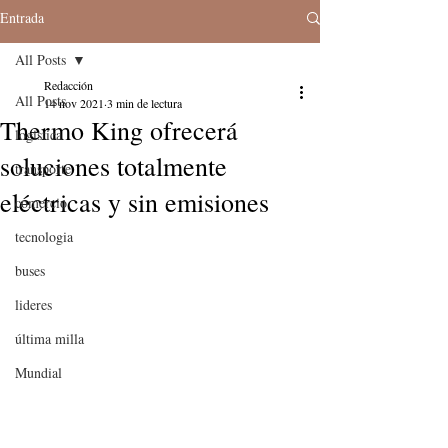
Entrada
All Posts
Redacción
All Posts
14 nov 2021
3 min de lectura
Thermo King ofrecerá
logistica
soluciones totalmente
transporte
eléctricas y sin emisiones
comercio
tecnologia
buses
lideres
última milla
Mundial