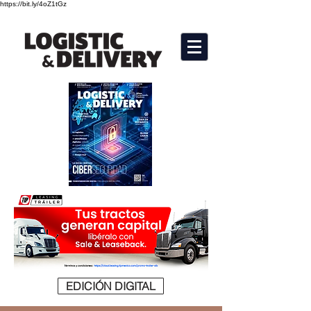
https://bit.ly/4oZ1tGz
EDICIÓN DIGITAL