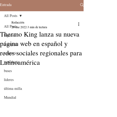
Entrada
All Posts
Redacción
All Posts
28 ene 2022
3 min de lectura
Thermo King lanza su nueva
logistica
página web en español y
transporte
redes sociales regionales para
comercio
Latinoamérica
tecnologia
buses
lideres
última milla
Mundial