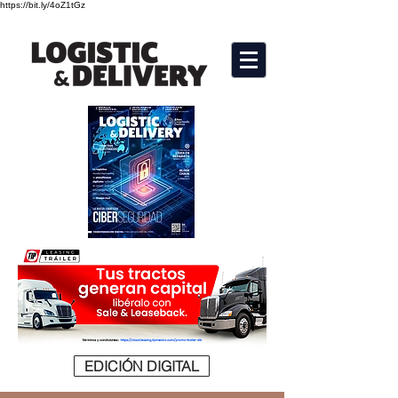
https://bit.ly/4oZ1tGz
EDICIÓN DIGITAL