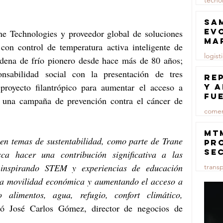
tecno
23 jul
Sa
ev
 Technologies y proveedor global de soluciones 
ma
on control de temperatura activa inteligente de 
logist
dena de frío pionero desde hace más de 80 años; 
onsabilidad social con la presentación de tres 
23 jul
Re
royecto filantrópico para aumentar el acceso a 
y 
fu
y una campaña de prevención contra el cáncer de 
lu
comer
23 jul
MT
n temas de sustentabilidad, como parte de Trane 
pr
se
a hacer una contribución significativa a las 
co
inspirando STEM y experiencias de educación 
trans
ma
ce
a movilidad económica y aumentando el acceso a 
23 jul
alimentos, agua, refugio, confort climático, 
ó José Carlos Gómez, director de negocios de 