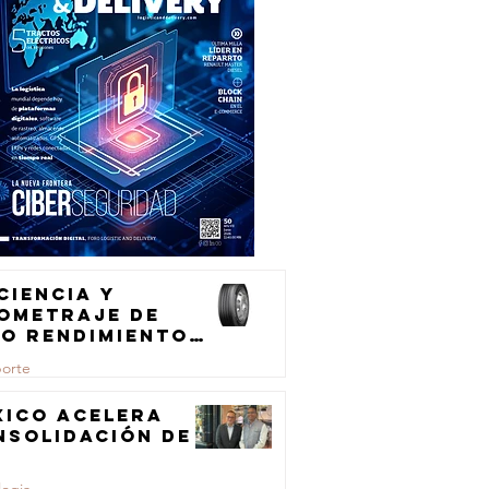
ciencia y
lometraje de
to rendimiento
ra el
porte
ansporte de
rga
xico acelera
nsolidación de