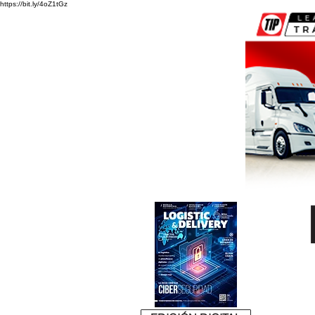
https://bit.ly/4oZ1tGz