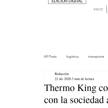
EDICIÓN DIGITAL
INICIO
All Posts
logistica
transporte
Redacción
lideres
última milla
Mund
22 dic 2020
3 min de lectura
Thermo King co
con la sociedad