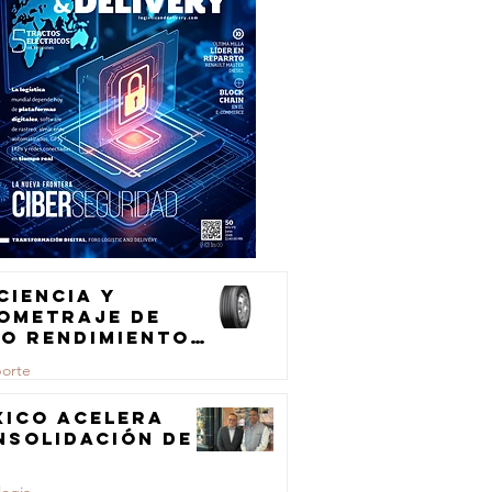
ciencia y
lometraje de
to rendimiento
ra el
porte
ansporte de
rga
xico acelera
nsolidación de