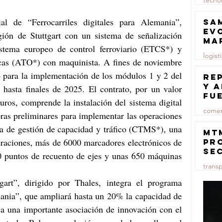
tecno
23 jul
l de “Ferrocarriles digitales para Alemania”, 
Sa
ev
ión de Stuttgart con un sistema de señalización 
ma
stema europeo de control ferroviario (ETCS*) y 
logist
icas (ATO*) con maquinista. A fines de noviembre 
 para la implementación de los módulos 1 y 2 del 
23 jul
Re
y 
 hasta finales de 2025. El contrato, por un valor 
fu
ros, comprende la instalación del sistema digital 
lu
comer
ras preliminares para implementar las operaciones 
ma de gestión de capacidad y tráfico (CTMS*), una 
23 jul
MT
eraciones, más de 6000 marcadores electrónicos de 
pr
se
0 puntos de recuento de ejes y unas 650 máquinas 
co
trans
ma
ce
gart”, dirigido por Thales, integra el programa 
23 jul
mania”, que ampliará hasta un 20% la capacidad de 
ca una importante asociación de innovación con el 