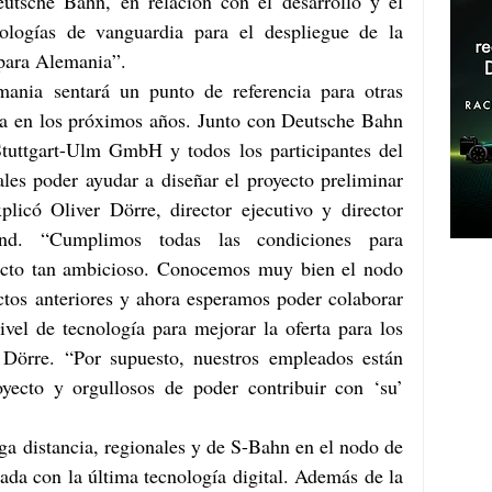
utsche Bahn, en relación con el desarrollo y el 
ologías de vanguardia para el despliegue de la 
s para Alemania”.
ania sentará un punto de referencia para otras 
a en los próximos años. Junto con Deutsche Bahn 
ttgart-Ulm GmbH y todos los participantes del 
les poder ayudar a diseñar el proyecto preliminar 
xplicó Oliver Dörre, director ejecutivo y director 
nd. “Cumplimos todas las condiciones para 
ecto tan ambicioso. Conocemos muy bien el nodo 
ectos anteriores y ahora esperamos poder colaborar 
ivel de tecnología para mejorar la oferta para los 
ó Dörre. “Por supuesto, nuestros empleados están 
ecto y orgullosos de poder contribuir con ‘su’ 
rga distancia, regionales y de S-Bahn en el nodo de 
ada con la última tecnología digital. Además de la 