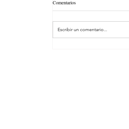
Comentarios
Escribir un comentario...
Samsara evoluciona su marca
SUSCRÍBETE
NEWSLETTER
CONTACTO