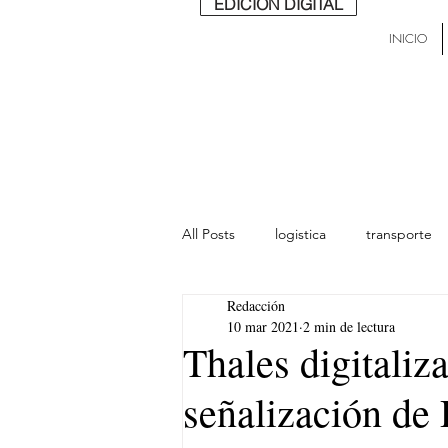
EDICIÓN DIGITAL
INICIO
All Posts
logistica
transporte
Redacción
lideres
última milla
Mund
10 mar 2021
2 min de lectura
Thales digitaliza
señalización de