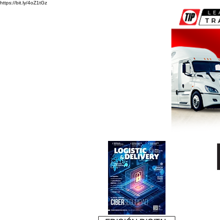
https://bit.ly/4oZ1tGz