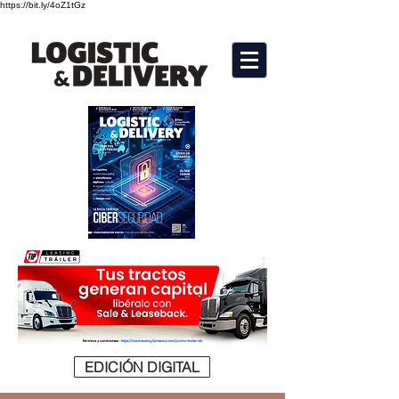
https://bit.ly/4oZ1tGz
EDICIÓN DIGITAL