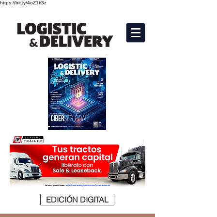
https://bit.ly/4oZ1tGz
EDICIÓN DIGITAL