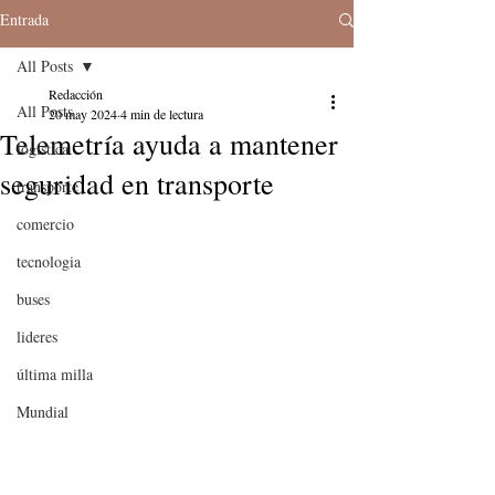
Entrada
All Posts
Redacción
All Posts
20 may 2024
4 min de lectura
Telemetría ayuda a mantener
logistica
seguridad en transporte
transporte
comercio
tecnologia
buses
lideres
última milla
Mundial