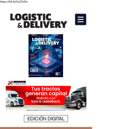
https://bit.ly/4oZ1tGz
EDICIÓN DIGITAL