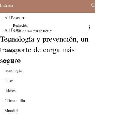
Entrada
All Posts
Redacción
All Posts
3 mar 2025
4 min de lectura
Tecnología y prevención, un
logistica
transporte de carga más
transporte
seguro
comercio
tecnologia
buses
lideres
última milla
Mundial