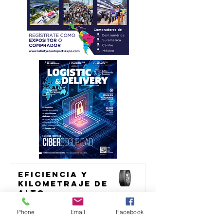
Eficiencia y
kilometraje de
alto
rendimiento
transporte
para el
Phone
Email
Facebook