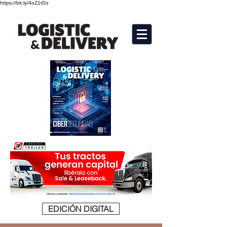
https://bit.ly/4oZ1tGz
EDICIÓN DIGITAL