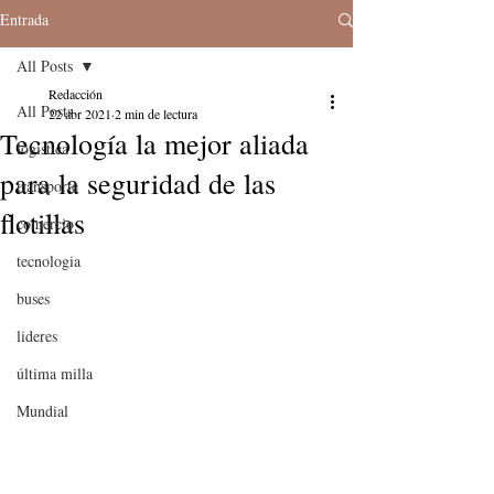
Entrada
All Posts
Redacción
All Posts
22 abr 2021
2 min de lectura
Tecnología la mejor aliada
logistica
para la seguridad de las
transporte
flotillas
comercio
tecnologia
buses
lideres
última milla
Mundial