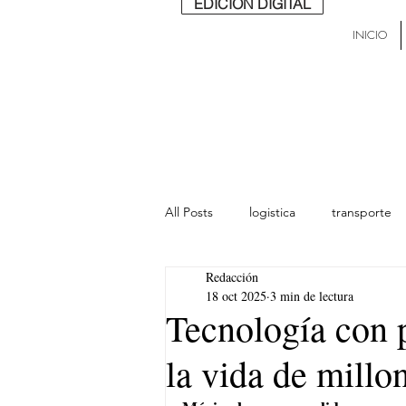
EDICIÓN DIGITAL
INICIO
All Posts
logistica
transporte
Redacción
lideres
última milla
Mund
18 oct 2025
3 min de lectura
Tecnología con 
la vida de millo