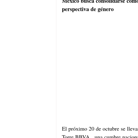
México busca consolidarse como
perspectiva de género
El próximo 20 de octubre se lleva
Torre BBVA,  una cumbre nacional 