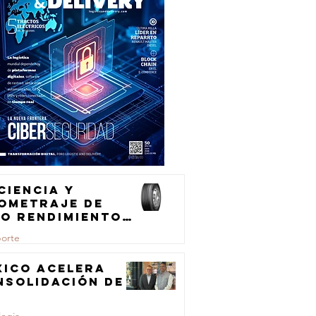
ciencia y
lometraje de
to rendimiento
ra el
porte
ansporte de
rga
xico acelera
nsolidación de