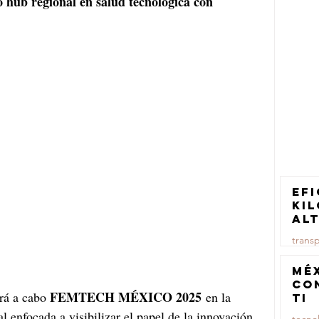
 hub regional en salud tecnológica con 
Efi
ki
al
pa
trans
tr
ca
23 jul
Mé
co
FEMTECH MÉXICO 2025
rá a cabo 
 en la 
TI
enfocada a visibilizar el papel de la innovación, 