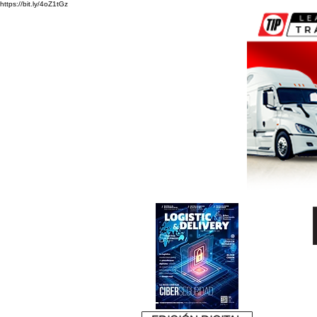
https://bit.ly/4oZ1tGz