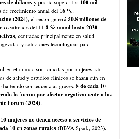
nes de dólares
100 mil 
 y podría superar los 
16 %
a de crecimiento anual del 
.
zine (2024)
50.8 millones de 
, el sector generó 
11.8 % anual hasta 2030
nto estimado del 
. 
activas
, centradas principalmente en salud 
ongevidad y soluciones tecnológicas para 
ud
 en el mundo son tomadas por mujeres; sin 
as de salud y estudios clínicos se basan aún en 
8 de cada 10 
 ha tenido consecuencias graves: 
ado lo fueron por afectar negativamente a las 
ic Forum (2024)
.
 10 mujeres no tienen acceso a servicios de 
ada 10 en zonas rurales
 (BBVA Spark, 2023).