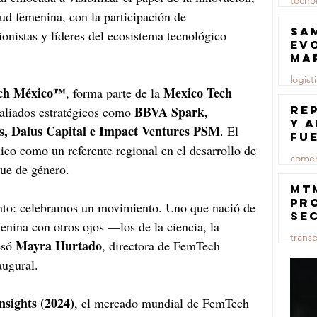
tecno
lud femenina, con la participación de 
23 jul
Sa
ionistas y líderes del ecosistema tecnológico 
ev
ma
logist
ch México™
Mexico Tech 
, forma parte de la 
23 jul
BBVA Spark, 
Re
aliados estratégicos como 
y 
s, Dalus Capital e Impact Ventures PSM
. El 
fu
co como un referente regional en el desarrollo de 
lu
comer
que de género.
23 jul
MT
pr
to: celebramos un movimiento. Uno que nació de 
se
enina con otros ojos —los de la ciencia, la 
co
trans
ma
Mayra Hurtado
só 
, directora de FemTech 
ce
ugural.
23 jul
nsights (2024)
, el mercado mundial de FemTech 