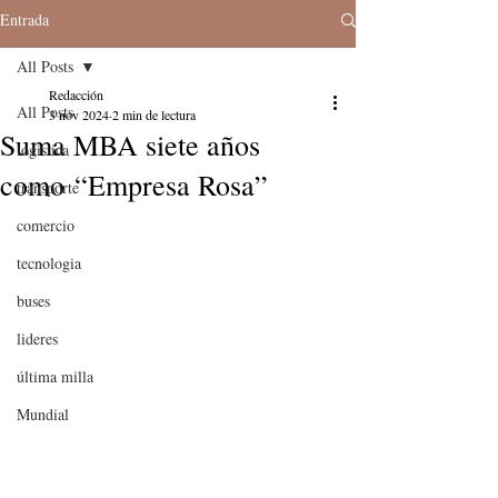
Entrada
All Posts
Redacción
All Posts
3 nov 2024
2 min de lectura
Suma MBA siete años
logistica
como “Empresa Rosa”
transporte
comercio
tecnologia
buses
lideres
última milla
Mundial