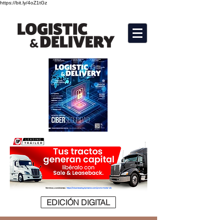
https://bit.ly/4oZ1tGz
EDICIÓN DIGITAL