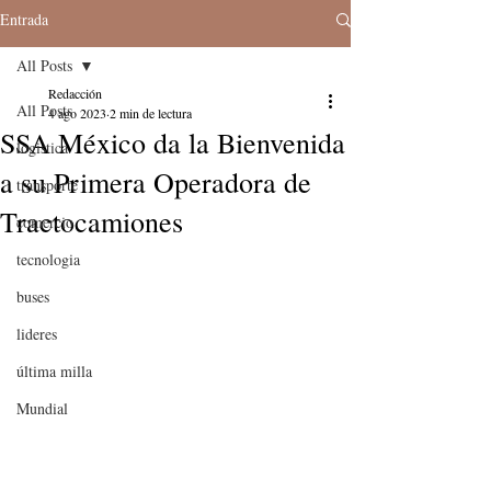
Entrada
All Posts
Redacción
All Posts
4 ago 2023
2 min de lectura
SSA México da la Bienvenida
logistica
a su Primera Operadora de
transporte
Tractocamiones
comercio
tecnologia
buses
lideres
última milla
Mundial