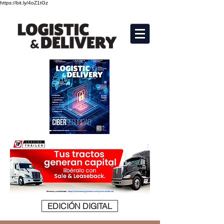
https://bit.ly/4oZ1tGz
EDICIÓN DIGITAL