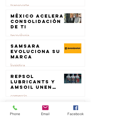
rendimiento
transporte
para el
transporte de
México acelera
23 jul
carga
consolidación
de TI
tecnologia
Samsara
23 jul
evoluciona su
marca
logistica
Repsol
23 jul
Lubricants y
AMSOIL unen
fuerzas en
comercio
lubricación
eólica
MTM impulsa
23 jul
productividad
Phone
Email
Facebook
del sector del
concreto con
transporte