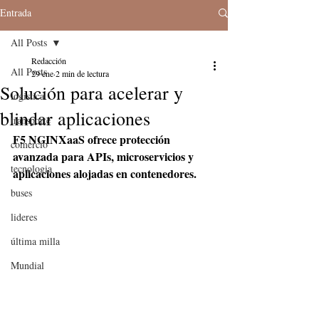
Entrada
All Posts
Redacción
All Posts
29 ene
2 min de lectura
Solución para acelerar y
logistica
blindar aplicaciones
transporte
F5 NGINXaaS ofrece protección 
comercio
avanzada para APIs, microservicios y 
tecnologia
aplicaciones alojadas en contenedores.
buses
lideres
última milla
Mundial