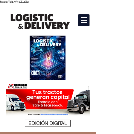
https://bit.ly/4oZ1tGz
EDICIÓN DIGITAL