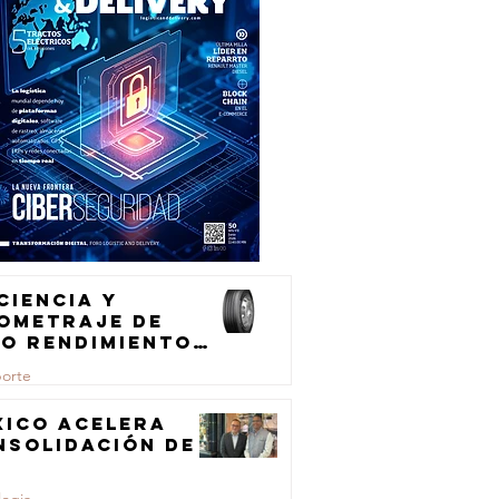
ciencia y
lometraje de
to rendimiento
ra el
porte
ansporte de
rga
xico acelera
nsolidación de