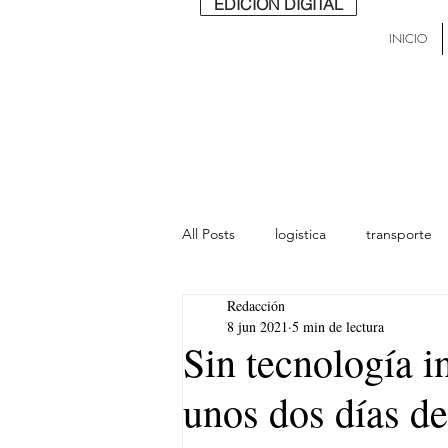
EDICIÓN DIGITAL
INICIO
All Posts
logistica
transporte
Redacción
lideres
última milla
Mund
8 jun 2021
5 min de lectura
Sin tecnología i
unos dos días de