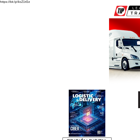
https://bit.ly/4oZ1tGz