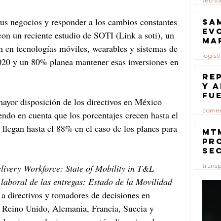
tecno
23 jul
Sa
ev
on un reciente estudio de SOTI (Link a soti), un 
ma
n en tecnologías móviles, wearables y sistemas de 
logist
 2020 y un 80% planea mantener esas inversiones en 
23 jul
Re
y 
fu
mayor disposición de los directivos en México 
lu
comer
iendo en cuenta que los porcentajes crecen hasta el 
 llegan hasta el 88% en el caso de los planes para 
23 jul
MT
pr
se
co
trans
livery Workforce: State of Mobility in T&L 
ma
ce
laboral de las entregas: Estado de la Movilidad 
23 jul
 a directivos y tomadores de decisiones en 
 Reino Unido, Alemania, Francia, Suecia y 