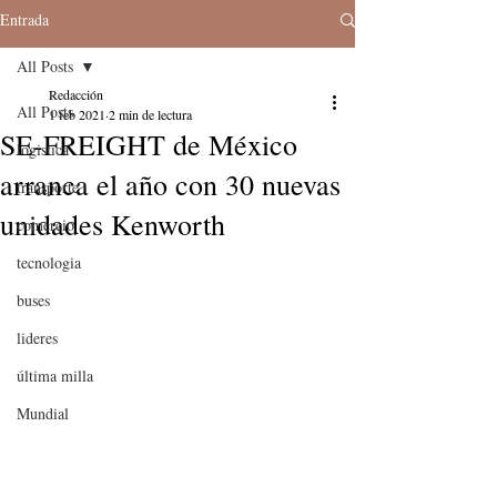
Entrada
All Posts
Redacción
All Posts
1 feb 2021
2 min de lectura
SE-FREIGHT de México
logistica
arranca el año con 30 nuevas
transporte
unidades Kenworth
comercio
tecnologia
buses
lideres
última milla
Mundial