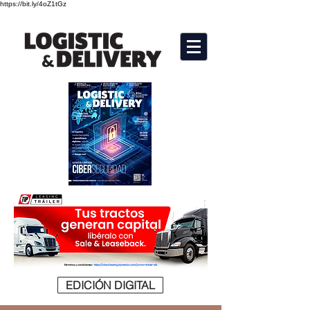
https://bit.ly/4oZ1tGz
EDICIÓN DIGITAL