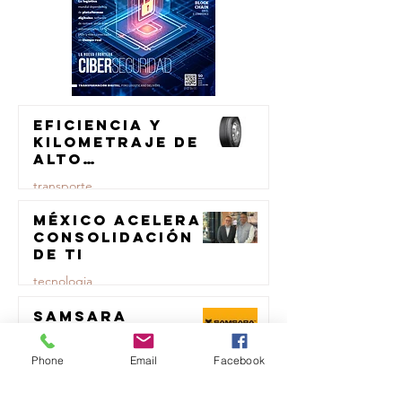
Eficiencia y
kilometraje de
alto
rendimiento
transporte
para el
transporte de
México acelera
23 jul
carga
consolidación
de TI
tecnologia
Samsara
23 jul
evoluciona su
marca
Phone
Email
Facebook
logistica