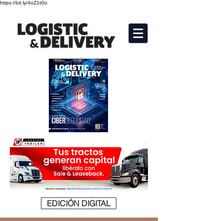
https://bit.ly/4oZ1tGz
EDICIÓN DIGITAL