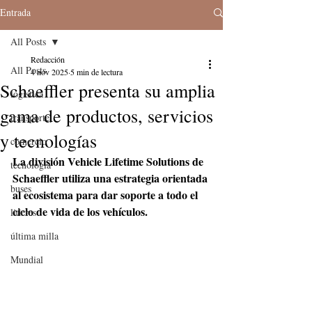
Entrada
All Posts
Redacción
All Posts
4 nov 2025
5 min de lectura
Schaeffler presenta su amplia
logistica
gama de productos, servicios
transporte
y tecnologías
comercio
La división Vehicle Lifetime Solutions de 
tecnologia
Schaeffler utiliza una estrategia orientada 
buses
al ecosistema para dar soporte a todo el 
ciclo de vida de los vehículos. 
lideres
última milla
Mundial