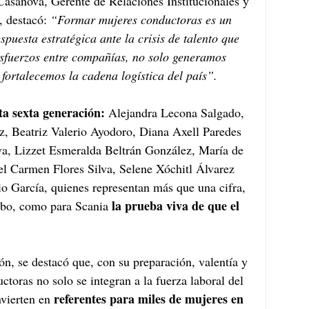
asanova, Gerente de Relaciones Institucionales y 
 destacó: 
“Formar mujeres conductoras es un 
puesta estratégica ante la crisis de talento que 
esfuerzos entre compañías, no solo generamos 
fortalecemos la cadena logística del país”. 
a sexta generación: 
Alejandra Lecona Salgado, 
 Beatriz Valerio Ayodoro, Diana Axell Paredes 
va, Lizzet Esmeralda Beltrán González, María de 
el Carmen Flores Silva, Selene Xóchitl Álvarez 
o García, quienes representan más que una cifra, 
la prueba viva de que el 
bo, como para Scania 
n, se destacó que, con su preparación, valentía y 
toras no solo se integran a la fuerza laboral del 
referentes para miles de mujeres en 
vierten en 