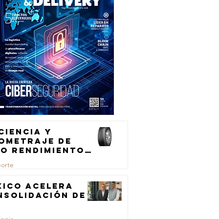
ciencia y
lometraje de
to rendimiento
ra el
porte
ansporte de
rga
xico acelera
nsolidación de