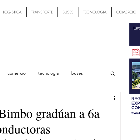
LOGISTICA
TRANSPORTE
BUSES
TECNOLOGIA
COMERCIO
comercio
tecnologia
buses
ial
 Bimbo gradúan a 6a
onductoras