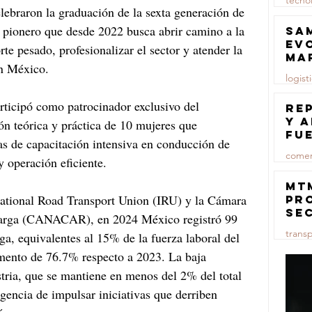
tecno
braron la graduación de la sexta generación de 
23 jul
pionero que desde 2022 busca abrir camino a la 
Sa
ev
rte pesado, profesionalizar el sector y atender la 
ma
en México. 
logist
ticipó como patrocinador exclusivo del 
23 jul
Re
y 
n teórica y práctica de 10 mujeres que 
fu
s de capacitación intensiva en conducción de 
lu
comer
y operación eficiente. 
23 jul
MT
national Road Transport Union (IRU) y la Cámara 
pr
se
Carga (CANACAR), en 2024 México registró 99 
co
trans
ga, equivalentes al 15% de la fuerza laboral del 
ma
ce
emento de 76.7% respecto a 2023. La baja 
23 jul
stria, que se mantiene en menos del 2% del total 
urgencia de impulsar iniciativas que derriben 