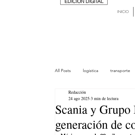
EDICIÓN DIGITAL
INICIO
All Posts
logistica
transporte
Redacción
lideres
última milla
Mund
24 ago 2025
3 min de lectura
Scania y Grupo
generación de c