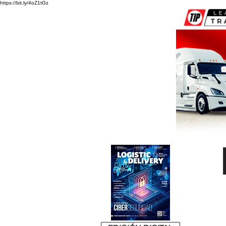
https://bit.ly/4oZ1tGz