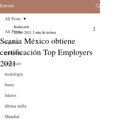
Entrada
All Posts
Redacción
All Posts
22 feb 2021
2 min de lectura
Scania México obtiene
logistica
certificación Top Employers
transporte
2021
comercio
tecnologia
buses
lideres
última milla
Mundial