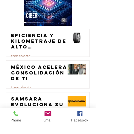
Eficiencia y
kilometraje de
alto
rendimiento
transporte
para el
transporte de
México acelera
23 jul
carga
consolidación
de TI
tecnologia
Samsara
23 jul
evoluciona su
marca
logistica
Phone
Email
Facebook
Repsol
23 jul