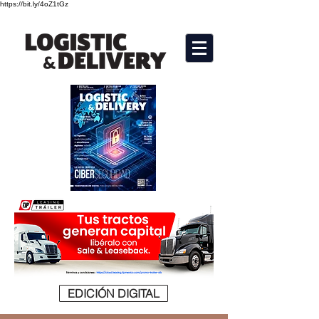
https://bit.ly/4oZ1tGz
EDICIÓN DIGITAL