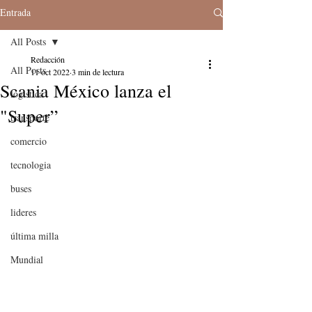
Entrada
All Posts
Redacción
All Posts
11 oct 2022
3 min de lectura
Scania México lanza el
logistica
"Super”
transporte
comercio
tecnologia
buses
lideres
última milla
Mundial