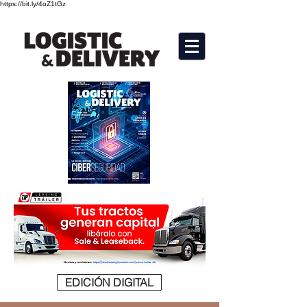
https://bit.ly/4oZ1tGz
EDICIÓN DIGITAL